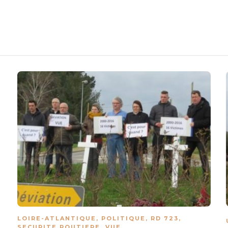
LOIRE-ATLANTIQUE
,
POLITIQUE
,
RD 723
,
SECURITE ROUTIERE
,
VUE