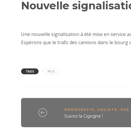
Nouvelle signalisat
Une nouvelle signalisation à été mise en service au
Espérons que le trafic des camions dans le bourg d
TAGS
#VUE
DEMOCRATIE
,
SOCIETE
,
VUE
Suivez la Cigogne !