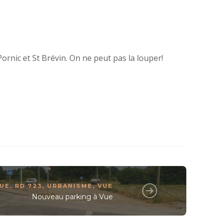
ornic et St Brévin. On ne peut pas la louper!
QUE
,
RD 723
,
URBANISME
,
VUE
Nouveau parking à Vue