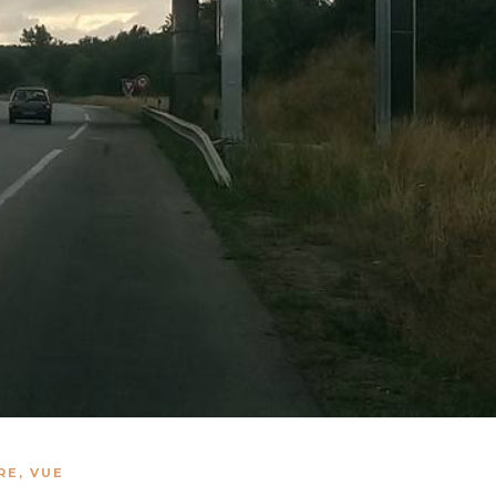
RE
,
VUE