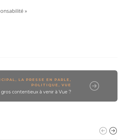
ponsabilité »
ICIPAL
,
LA PRESSE EN PARLE
,
POLITIQUE
,
VUE
 gros contentieux à venir à Vue ?