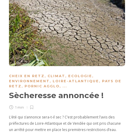
CHEIX EN RETZ
,
CLIMAT
,
ECOLOGIE
,
ENVIRONNEMENT
,
LOIRE-ATLANTIQUE
,
PAYS DE
RETZ
,
PORNIC AGGLO
, ...
Sècheresse annoncée !
1 min
L’été qui s’annonce sera-t-il sec ? C’est probablement l’avis des
préfectures de Loire-Atlantique et de Vendée qui ont pris chacune
un arrêté pour mettre en place les premières restrictions d’eau.