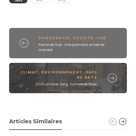
TAGS
#PVC
#VUE
DEMOCRATIE
,
SOCIETE
,
VUE
Mairie de Vue : Une première année de
mandat
CLIMAT
,
ENVIRONNEMENT
,
PAYS
DE RETZ
2021 un hiver long, humide et froid.
Articles Similaires