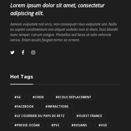
Lorem ipsum dolor sit amet, consectetur
adipiscing elit.
Aenean vulputate nisl arcu, non consequat risus vulputate sed. Nulla
eu sapien condimentum nisi aliquet sodales non et diam. Duis blandit
nunc semper rutrum congue. Phasellus sed lacus ut odio vehicula
varius. Etiam iaculis feugiat tortor ac ornare.
Hot Tags
#5G
#CHEIX
#ECOLE DEPLACEMENT
#FACEBOOK
#INFRACTIONS
#LE COURRIER DU PAYS DE RETZ
#OUEST FRANCE
#PRESSE OCÉAN
#PVC
#ROUANS
#VUE